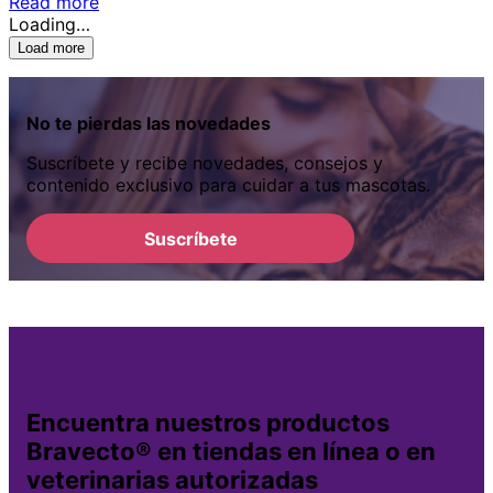
Read more
Loading…
Load more
No te pierdas las novedades
Suscríbete y recibe novedades, consejos y
contenido exclusivo para cuidar a tus mascotas.
Suscríbete
Encuentra nuestros productos
Bravecto® en tiendas en línea o en
veterinarias autorizadas