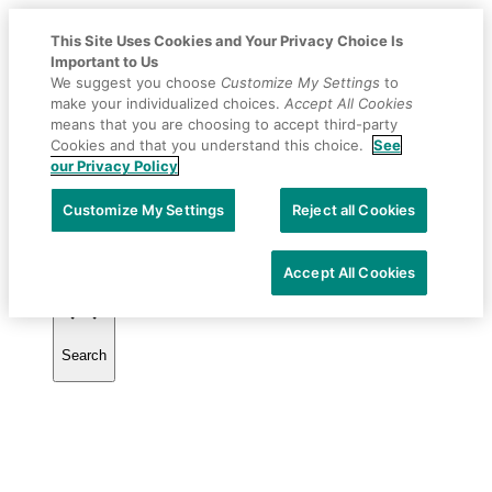
This Site Uses Cookies and Your Privacy Choice Is
Important to Us
We suggest you choose
Customize My Settings
to
make your individualized choices.
Accept All Cookies
means that you are choosing to accept third-party
Cookies and that you understand this choice.
See
our Privacy Policy
Placeholder
Skip
Skip
Anchor
to
to
Customize My Settings
Reject all Cookies
Selecciona tu país
Content
Footer
Accept All Cookies
Search
Toggle
search
Primary
Menu