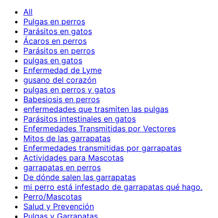
All
Pulgas en perros
Parásitos en gatos
Ácaros en perros
Parásitos en perros
pulgas en gatos
Enfermedad de Lyme
gusano del corazón
pulgas en perros y gatos
Babesiosis en perros
enfermedades que trasmiten las pulgas
Parásitos intestinales en gatos
Enfermedades Transmitidas por Vectores
Mitos de las garrapatas
Enfermedades transmitidas por garrapatas
Actividades para Mascotas
garrapatas en perros
De dónde salen las garrapatas
mi perro está infestado de garrapatas qué hago.
Perro/Mascotas
Salud y Prevención
Pulgas y Garrapatas