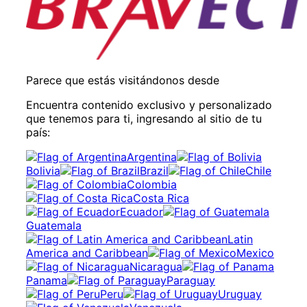
Parece que estás visitándonos desde
Encuentra contenido exclusivo y personalizado
que tenemos para ti, ingresando al sitio de tu
país:
Argentina
Bolivia
Brazil
Chile
Colombia
Costa Rica
Ecuador
Guatemala
Latin
America and Caribbean
Mexico
Nicaragua
Panama
Paraguay
Peru
Uruguay