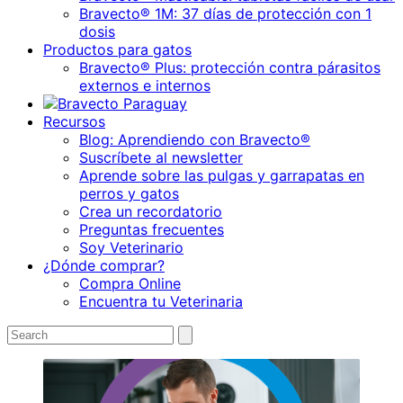
Bravecto® 1M: 37 días de protección con 1
dosis
Productos para gatos
Bravecto® Plus: protección contra párasitos
externos e internos
Recursos
Blog: Aprendiendo con Bravecto®
Suscríbete al newsletter
Aprende sobre las pulgas y garrapatas en
perros y gatos
Crea un recordatorio
Preguntas frecuentes
Soy Veterinario
¿Dónde comprar?
Compra Online
Encuentra tu Veterinaria
Search
Submit
search
for: