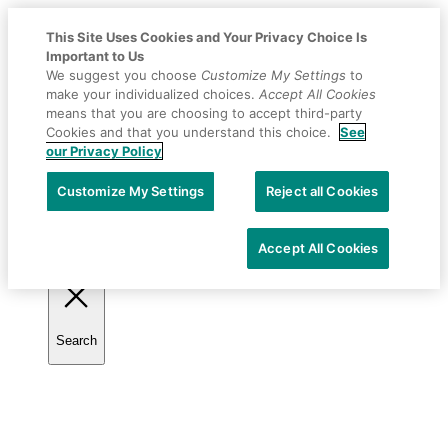
This Site Uses Cookies and Your Privacy Choice Is
Important to Us
We suggest you choose
Customize My Settings
to
make your individualized choices.
Accept All Cookies
means that you are choosing to accept third-party
Cookies and that you understand this choice.
See
Placeholder
Skip
Skip
our Privacy Policy
Anchor
to
to
Selecciona tu país
Content
Footer
Customize My Settings
Reject all Cookies
Accept All Cookies
Search
Toggle
search
Primary
Menu