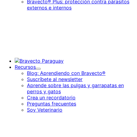
Bravecto® Plus: protección contra párasitos
Submenu
externos e internos
for
Productos
para
gatos
Recursos
Toggle
Blog: Aprendiendo con Bravecto®
Submenu
Suscríbete al newsletter
for
Aprende sobre las pulgas y garrapatas en
Recursos
perros y gatos
Crea un recordatorio
Preguntas frecuentes
Soy Veterinario