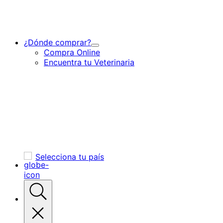
¿Dónde comprar?
Toggle
Compra Online
Submenu
Encuentra tu Veterinaria
for
¿Dónde
comprar?
Selecciona tu país