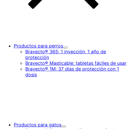
Productos para perros
Toggle
Bravecto® 365: 1 inyección, 1 año de
Submenu
protección
for
Bravecto® Masticable: tabletas fáciles de usar
Productos
para
Bravecto® 1M: 37 días de protección con 1
perros
dosis
Productos para gatos
Toggle