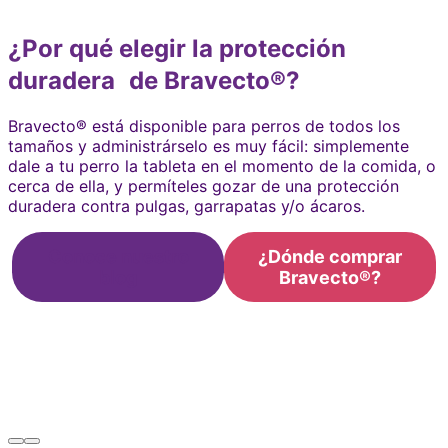
¿Por qué elegir la protección
duradera de Bravecto®?
Bravecto® está disponible para perros de todos los
tamaños y administrárselo es muy fácil: simplemente
dale a tu perro la tableta en el momento de la comida, o
cerca de ella, y permíteles gozar de una protección
duradera contra pulgas, garrapatas y/o ácaros.
Conoce nuestro
¿Dónde comprar
blog
Bravecto®?
Encuentra el Bravecto® ideal para tu
perro
Prev
Next