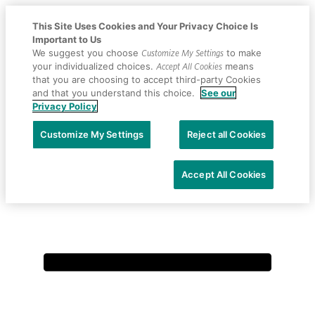
This Site Uses Cookies and Your Privacy Choice Is
Important to Us
We suggest you choose
Customize My Settings
to make
your individualized choices.
Accept All Cookies
means
that you are choosing to accept third-party Cookies
and that you understand this choice.
See our
Placeholder
Skip
Skip
Privacy Policy
Anchor
to
to
Primary
Content
Footer
Menu
Customize My Settings
Reject all Cookies
Accept All Cookies