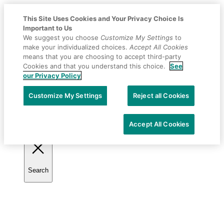
This Site Uses Cookies and Your Privacy Choice Is
Important to Us
We suggest you choose
Customize My Settings
to
make your individualized choices.
Accept All Cookies
means that you are choosing to accept third-party
Cookies and that you understand this choice.
See
Placeholder
Skip
Skip
our Privacy Policy
Anchor
to
to
Selecciona tu país
Content
Footer
Customize My Settings
Reject all Cookies
Accept All Cookies
Search
Toggle
search
Primary
Menu