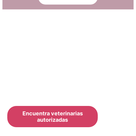
Conoce la solución contra pulgas,
garrapatas y ácaros que con una
sola aplicación, ofrece un año
completo de protección.
Bravecto® 365
:
1 inyección, 1 año de protección.
Encuentra veterinarias
autorizadas