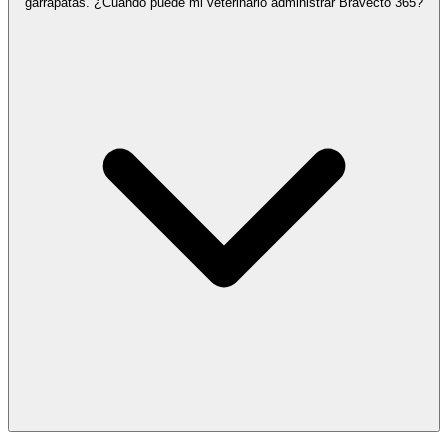
garrapatas. ¿Cuándo puede mi veterinario administrar Bravecto 365?