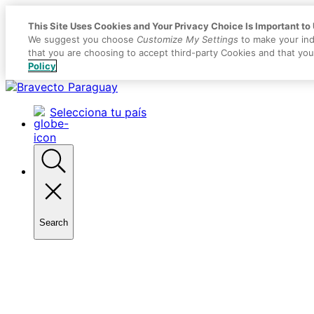
This Site Uses Cookies and Your Privacy Choice Is Important to
We suggest you choose
Customize My Settings
to make your ind
that you are choosing to accept third-party Cookies and that yo
Policy
Placeholder
Skip
Skip
Anchor
to
to
Selecciona tu país
Content
Footer
Search
Toggle
search
Primary
Menu