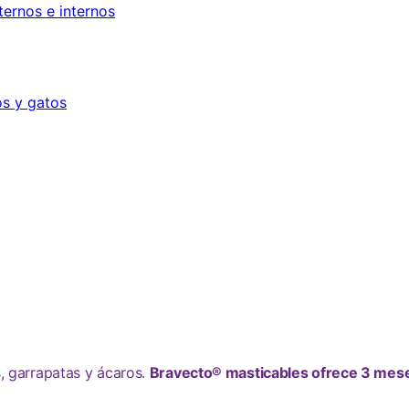
ternos e internos
os y gatos
, garrapatas y ácaros.
Bravecto® masticables ofrece 3 meses