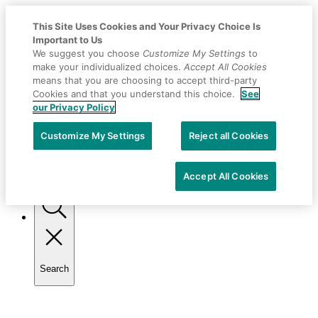
This Site Uses Cookies and Your Privacy Choice Is
Important to Us
We suggest you choose
Customize My Settings
to
make your individualized choices.
Accept All Cookies
means that you are choosing to accept third-party
Cookies and that you understand this choice.
See
our Privacy Policy
Placeholder
Skip
Skip
Customize My Settings
Reject all Cookies
Anchor
to
to
Selecciona tu país
Content
Footer
Accept All Cookies
Search
Toggle
search
Primary
Menu